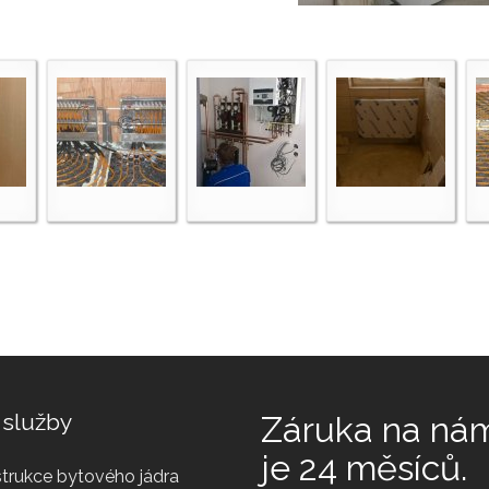
 služby
Záruka na ná
je 24 měsíců.
trukce bytového jádra