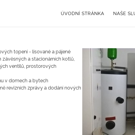
ÚVODNÍ STRÁNKA
NAŠE SL
vých topení - lisované a pájené
h závěsných a stacionárních kotlů,
kých ventilů, prostorových
nu v domech a bytech
ně revizních zprávy a dodání nových